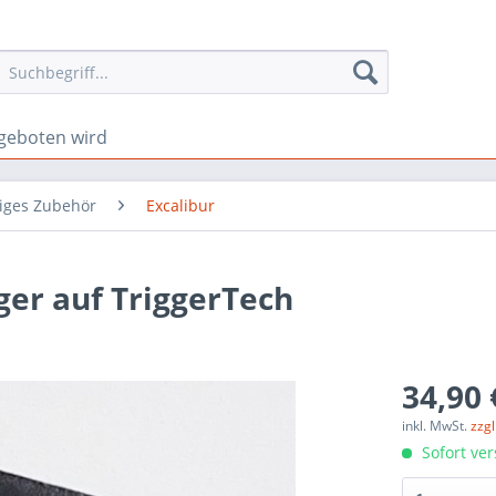
geboten wird
iges Zubehör
Excalibur
ger auf TriggerTech
34,90 
inkl. MwSt.
zzg
Sofort ver