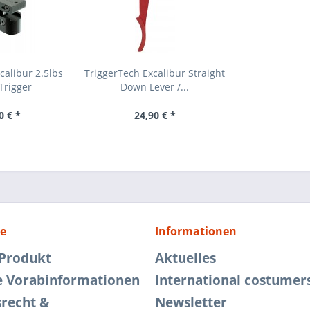
calibur 2.5lbs
TriggerTech Excalibur Straight
Trigger
Down Lever /...
0 € *
24,90 € *
ce
Informationen
 Produkt
Aktuelles
e Vorabinformationen
International costumer
srecht &
Newsletter